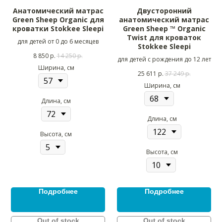
Анатомический матрас
Двусторонний
Green Sheep Organic для
анатомический матрас
кроватки Stokkee Sleepi
Green Sheep ™ Organic
Twist для кроваток
для детей от 0 до 6 месяцев
Stokkee Sleepi
8 850
р.
14 250
р.
для детей с рождения до 12 лет
Ширина, см
25 611
р.
37 249
р.
Ширина, см
Длина, см
Длина, см
Высота, см
Высота, см
Подробнее
Подробнее
Out of stock
Out of stock