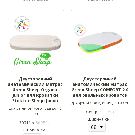
Двусторонний
Двусторонний
анатомический матрас
анатомический матрас
Green Sheep Organic
Green Sheep COMFORT 2.0
Junior для кроватки
для овальных кроваток
Stokkee Sleepi Junior
для детей с рождения до 10 лет
для детей от 1-ого года до 16
9 087
р.
21 195
р.
лет
Ширина, см
30 711
р.
50 250
р.
Ширина, см